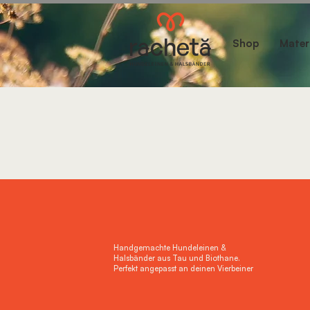
Shop
Mater
Handgemachte Hundeleinen &
Halsbänder aus Tau und Biothane.
Perfekt angepasst an deinen Vierbeiner