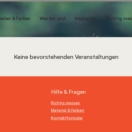
ialien & Farben
Wer wir sind
Inspiration
Richtig mes
Keine bevorstehenden Veranstaltungen
Hilfe & Fragen
Richtig messen
Material & Farben
Kontaktformular