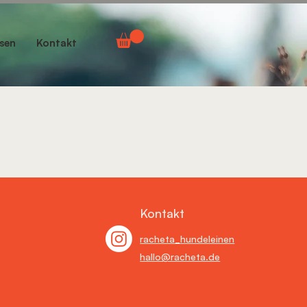
sen
Kontakt
Kontakt
racheta_hundeleinen
hallo@racheta.de