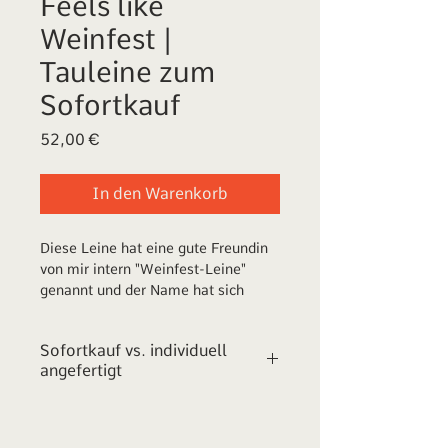
Feels like
Weinfest |
Tauleine zum
Sofortkauf
Preis
52,00 €
In den Warenkorb
Diese Leine hat eine gute Freundin
von mir intern "Weinfest-Leine"
genannt und der Name hat sich
durchgesetzt. Ich habe die Leine vor
einiger Zeit angefertigt und schon
Sofortkauf vs. individuell
auf der ein oder anderen Messe
angefertigt
mitgenommen. Ich finde, sie hat es
jetzt endlich verdient gesehen zu
Dieses Produkt ist ein Sofortkauf. Es
werden und in ihr eigenes Zuhause
ist genau so verfügbar, wie auf den
zu ziehen.